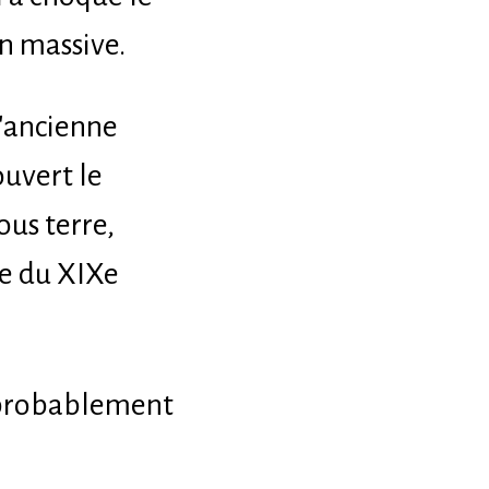
n massive.
l'ancienne
ouvert le
ous terre,
ge du XIXe
t probablement