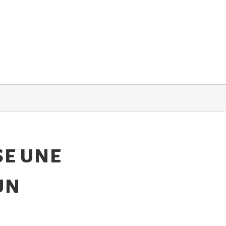
se une
un