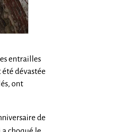
s entrailles
t été dévastée
lés, ont
nniversaire de
i a choqué le