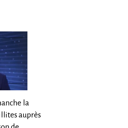
manche la
illites auprès
ison de