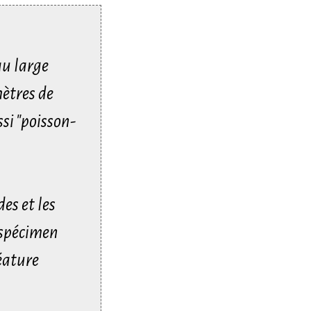
au large
mètres de
ssi "poisson-
es et les
 spécimen
éature