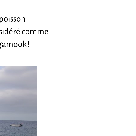
 poisson
onsidéré comme
égamook!