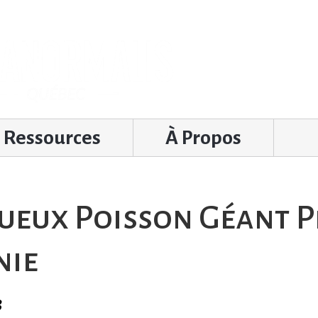
Ressources
À Propos
eux Poisson Géant P
nie
3