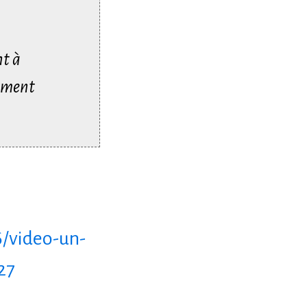
nt à
rement
6/video-un-
27